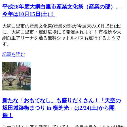
平成28年度大網白里市産業文化祭（産業の部）、
今年は10月15日(土)！
大網白里市の産業文化祭(産業の部)が今週末の10月15日(土)
に、大網白里市・運動広場にて開催されます！ 市役所や大
網白里アリーナを通る無料シャトルバスも運行するようで
す。
記事を読む
新たな「おもてなし」も盛りだくさん！「天空の
坂田城跡梅まつり in 横芝光」は2/24(土)から開
催！
九十九里エリアを散策していても、チラホラと「あれは梅か