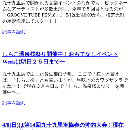
九十九里浜で開かれる音楽イベントのなかでも、ビッグネー
ムなアーティストが多数出演し、今年で５回目となるのが
「GROOVE TUBE FES'18」。 5/12(土)10:00から、横芝光町
の屋形海岸にてスタート！
記事を読む
しらこ温泉桜祭り開催中！おもてなしイベント
Weekは明日２５日まで〜
九十九里浜で面した長生郡白子町。 ここで「桜」と言え
ば、「しらこ桜」とも言いますが、早咲きのカワヅザクラで
すねー！ で現在３月４日まで「しらこ温泉桜まつり」を開
催中〜。
記事を読む
4/8(日)は第14回九十九里漁協春の沖釣大会！現在