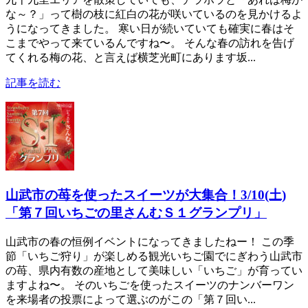
な～？」って樹の枝に紅白の花が咲いているのを見かけるよ
うになってきました。 寒い日が続いていても確実に春はそ
こまでやって来ているんですね〜。 そんな春の訪れを告げ
てくれる梅の花、と言えば横芝光町にあります坂...
記事を読む
山武市の苺を使ったスイーツが大集合！3/10(土)
「第７回いちごの里さんむＳ１グランプリ」
山武市の春の恒例イベントになってきましたねー！ この季
節「いちご狩り」が楽しめる観光いちご園でにぎわう山武市
の苺、県内有数の産地として美味しい「いちご」が育ってい
ますよね〜。 そのいちごを使ったスイーツのナンバーワン
を来場者の投票によって選ぶのがこの「第７回い...