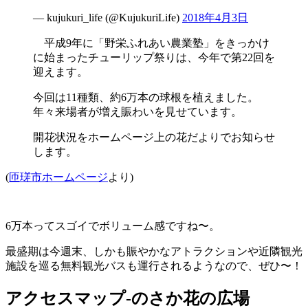
— kujukuri_life (@KujukuriLife)
2018年4月3日
平成9年に「野栄ふれあい農業塾」をきっかけ
に始まったチューリップ祭りは、今年で第22回を
迎えます。
今回は11種類、約6万本の球根を植えました。
年々来場者が増え賑わいを見せています。
開花状況をホームページ上の花だよりでお知らせ
します。
(
匝瑳市ホームページ
より)
6万本ってスゴイでボリューム感ですね〜。
最盛期は今週末、しかも賑やかなアトラクションや近隣観光
施設を巡る無料観光バスも運行されるようなので、ぜひ〜！
アクセスマップ-のさか花の広場