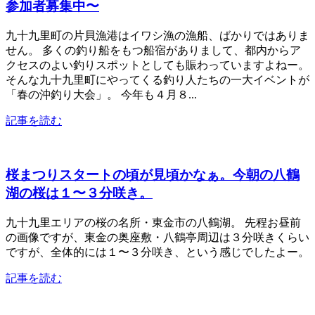
参加者募集中〜
九十九里町の片貝漁港はイワシ漁の漁船、ばかりではありま
せん。 多くの釣り船をもつ船宿がありまして、都内からア
クセスのよい釣りスポットとしても賑わっていますよねー。
そんな九十九里町にやってくる釣り人たちの一大イベントが
「春の沖釣り大会」。 今年も４月８...
記事を読む
桜まつりスタートの頃が見頃かなぁ。今朝の八鶴
湖の桜は１〜３分咲き。
九十九里エリアの桜の名所・東金市の八鶴湖。 先程お昼前
の画像ですが、東金の奥座敷・八鶴亭周辺は３分咲きくらい
ですが、全体的には１〜３分咲き、という感じでしたよー。
記事を読む