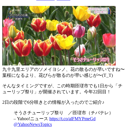
九十九里エリアのソメイヨシノ、花の散るのが早いですね〜
葉桜になるより、花びらが散るのが早い感じが〜(T_T)
そんなタイミングですが、この時期匝瑳市でも1日から「チ
ューリップ祭り」が開催されています。今年22回目！
2日の段階で6分咲きとの情報が入ったのでご紹介♪
そうさチューリップ祭り ／匝瑳市（チバテレ）
– Yahoo!ニュース
https://t.co/alFMYPmeGd
@YahooNewsTopics