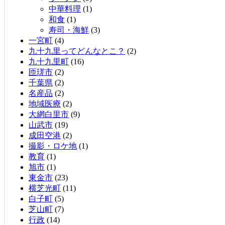
中華料理
(1)
和食
(1)
寿司・海鮮
(3)
一宮町
(4)
九十九里ってどんなとこ？
(2)
九十九里町
(16)
匝瑳市
(2)
千葉県
(2)
名産品
(2)
地域医療
(2)
大網白里市
(9)
山武市
(19)
成田空港
(2)
撮影・ロケ地
(1)
教育
(1)
旭市
(1)
東金市
(23)
横芝光町
(11)
白子町
(5)
芝山町
(7)
行政
(14)