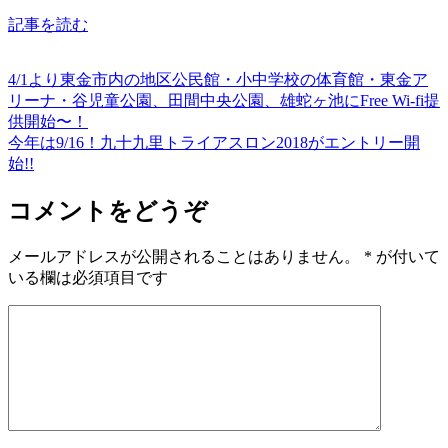
記事を読む
4/1より東金市内の地区公民館・小中学校の体育館・東金ア
リーナ・谷児童公園、田間中央公園、雄蛇ヶ池にFree Wi-fi提
供開始〜！
今年は9/16！九十九里トライアスロン2018がエントリー開
始!!
コメントをどうぞ
メールアドレスが公開されることはありません。
*
が付いて
いる欄は必須項目です