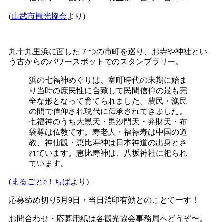
(
山武市観光協会
より)
九十九里浜に面した７つの市町を巡り、お寺や神社とい
う古からのパワースポットでのスタンプラリー。
浜の七福神めぐりは、室町時代の末期に始ま
り当時の庶民性に合致して民間信仰の最も完
全な形となって育てられました。農民・漁民
の間で信仰され現代に伝承されてきました。
七福神のうち大黒天・毘沙門天・弁財天・布
袋尊は仏教です。寿老人・福禄寿は中国の道
教、神仙観・恵比寿神は日本神道の出身とさ
れています。恵比寿神は、八坂神社に祀られ
ています。
(
まるごとe！ちば
より)
応募締め切り5月9日・当日消印有効とのことでーす！
お問合わせ・応募用紙は各観光協会事務局へどうぞ〜。