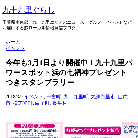
九十九里ぐらし
千葉県南東部・九十九里エリアのニュース・グルメ・イベントなど
お届けする超ローカル情報発信ブログ。
ホーム
イベント
今年も3月1日より開催中！九十九里パ
ワースポット浜の七福神プレゼント
つきスタンプラリー
2018/3/9
イベント
,
一宮町
,
九十九里町
,
大網白里市
,
山武
市
,
横芝光町
,
白子町
,
長生村