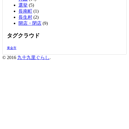
選挙
(5)
長南町
(1)
長生村
(2)
開店・閉店
(9)
タグクラウド
東金市
© 2016
九十九里ぐらし
.