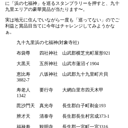
に「浜の七福神」を巡るスタンプラリーを押すと、九十
九里エリアの豪華賞品が当たります〜。
実は地元に住んでいながら一度も「巡ってない」のでご
利益と賞品目当てに今年はチャレンジしてみようかな
ぁ。
九十九里浜の七福神(対象寺社)
布袋尊 四社神社 山武郡横芝光町屋形921
大黒天 五所神社 山武市蓮沼イ1904
恵比寿 八坂神社 山武郡九十九里町片貝
3882-7
寿老人 要行寺 大網白里市四天木甲
1342
毘沙門天 真光寺 長生郡白子町剃金193
辨才天 清泰寺 長生郡長生村宮成373-1
福禄寿 観明寺 長生郡一宮町一宮3316