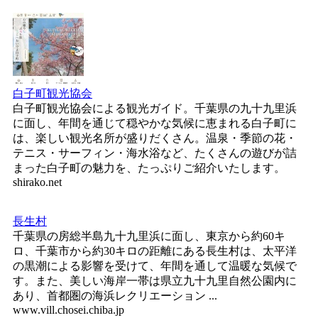
白子町観光協会
白子町観光協会による観光ガイド。千葉県の九十九里浜
に面し、年間を通じて穏やかな気候に恵まれる白子町に
は、楽しい観光名所が盛りだくさん。温泉・季節の花・
テニス・サーフィン・海水浴など、たくさんの遊びが詰
まった白子町の魅力を、たっぷりご紹介いたします。
shirako.net
長生村
千葉県の房総半島九十九里浜に面し、東京から約60キ
ロ、千葉市から約30キロの距離にある長生村は、太平洋
の黒潮による影響を受けて、年間を通して温暖な気候で
す。また、美しい海岸一帯は県立九十九里自然公園内に
あり、首都圏の海浜レクリエーション ...
www.vill.chosei.chiba.jp