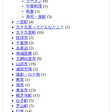
ラーメン
(9)
中華料理
(1)
和食
(1)
寿司・海鮮
(3)
一宮町
(4)
九十九里ってどんなとこ？
(2)
九十九里町
(16)
匝瑳市
(2)
千葉県
(2)
名産品
(2)
地域医療
(2)
大網白里市
(9)
山武市
(19)
成田空港
(2)
撮影・ロケ地
(1)
教育
(1)
旭市
(1)
東金市
(23)
横芝光町
(11)
白子町
(5)
芝山町
(7)
行政
(14)