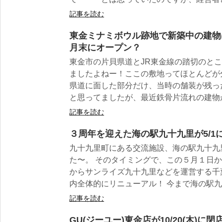
記事を読む
東金ミナミボウル跡地で新築中の建物
月末にオープン？
東金市の片貝県道とJR東金線の踏切のと
ましたよねー！ここの敷地ってほとんどが
県道に面した部分だけ、当時の舗装が残っ
と思ってましたが、最近鉄骨片流れの建物が
記事を読む
３周年を迎えた海の駅九十九里が5/1
九十九里町にある交流施設、海の駅九十九
た〜。 そのタイミングで、この５月１日
からサンライズ九十九里などを運営する千
内全体的にリニューアル！ 今まで海の駅九十
記事を読む
GU(ジーユー)東金店が10/20(木)