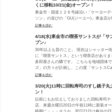
くに移転10/21(金)オープン！
東金市・国道１２６号線沿い「ケーヨーデ
ソン」の並びの「GU(ジーユー)」東金店
記事を読む
4/18(水)東金市の喫茶サントスが「サ
プン♪
30年以上も昔のこと。 現在はシャッター
に「喫茶サントス」という喫茶店がありま
多田屋さんの隣です。 こちらを地域団体
ズ」の方々が計画し、この度「サントスCafe
記事を読む
3/20(火)11時に回転寿司のすし銚
ン！
以前にもお伝えしておりました回転寿司チ
店、来週火曜日20日の午前11時に新装オ
時期に・・・そうか、翌日21日は春分の日