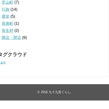
芝山町
(7)
行政
(14)
選挙
(5)
長南町
(1)
長生村
(2)
開店・閉店
(9)
タグクラウド
東金市
© 2016
九十九里ぐらし
.