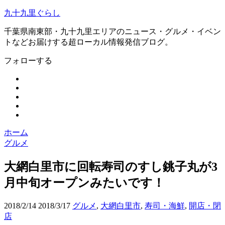
九十九里ぐらし
千葉県南東部・九十九里エリアのニュース・グルメ・イベン
トなどお届けする超ローカル情報発信ブログ。
フォローする
ホーム
グルメ
大網白里市に回転寿司のすし銚子丸が3
月中旬オープンみたいです！
2018/2/14
2018/3/17
グルメ
,
大網白里市
,
寿司・海鮮
,
開店・閉
店