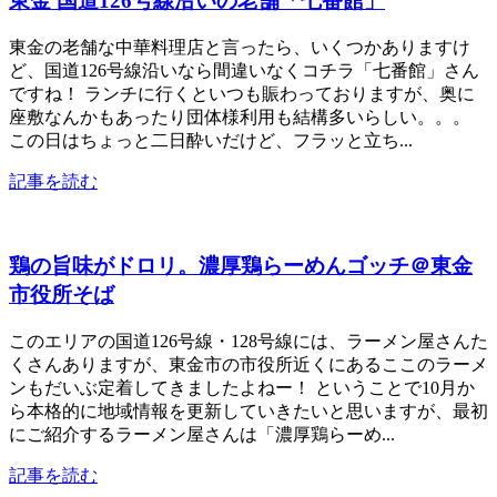
東金 国道126号線沿いの老舗「七番館」
東金の老舗な中華料理店と言ったら、いくつかありますけ
ど、国道126号線沿いなら間違いなくコチラ「七番館」さん
ですね！ ランチに行くといつも賑わっておりますが、奥に
座敷なんかもあったり団体様利用も結構多いらしい。。。
この日はちょっと二日酔いだけど、フラッと立ち...
記事を読む
鶏の旨味がドロリ。濃厚鶏らーめんゴッチ＠東金
市役所そば
このエリアの国道126号線・128号線には、ラーメン屋さんた
くさんありますが、東金市の市役所近くにあるここのラーメ
ンもだいぶ定着してきましたよねー！ ということで10月か
ら本格的に地域情報を更新していきたいと思いますが、最初
にご紹介するラーメン屋さんは「濃厚鶏らーめ...
記事を読む