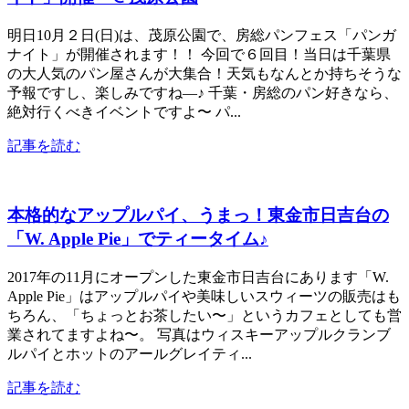
明日10月２日(日)は、茂原公園で、房総パンフェス「パンガ
ナイト」が開催されます！！ 今回で６回目！当日は千葉県
の大人気のパン屋さんが大集合！天気もなんとか持ちそうな
予報ですし、楽しみですね―♪ 千葉・房総のパン好きなら、
絶対行くべきイベントですよ〜 パ...
記事を読む
本格的なアップルパイ、うまっ！東金市日吉台の
「W. Apple Pie」でティータイム♪
2017年の11月にオープンした東金市日吉台にあります「W.
Apple Pie」はアップルパイや美味しいスウィーツの販売はも
ちろん、「ちょっとお茶したい〜」というカフェとしても営
業されてますよね〜。 写真はウィスキーアップルクランブ
ルパイとホットのアールグレイティ...
記事を読む