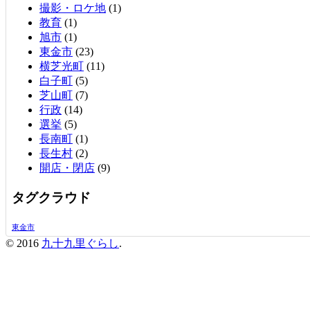
撮影・ロケ地
(1)
教育
(1)
旭市
(1)
東金市
(23)
横芝光町
(11)
白子町
(5)
芝山町
(7)
行政
(14)
選挙
(5)
長南町
(1)
長生村
(2)
開店・閉店
(9)
タグクラウド
東金市
© 2016
九十九里ぐらし
.