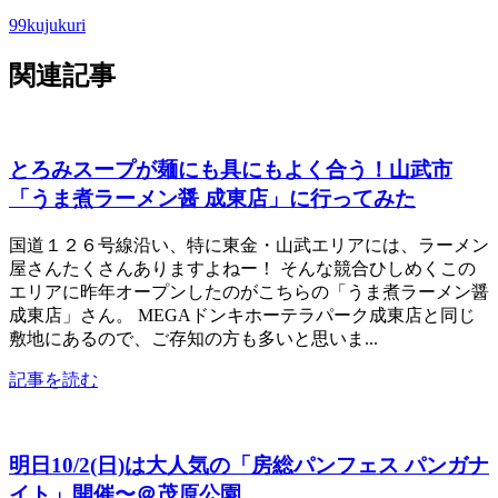
99kujukuri
関連記事
とろみスープが麺にも具にもよく合う！山武市
「うま煮ラーメン醤 成東店」に行ってみた
国道１２６号線沿い、特に東金・山武エリアには、ラーメン
屋さんたくさんありますよねー！ そんな競合ひしめくこの
エリアに昨年オープンしたのがこちらの「うま煮ラーメン醤
成東店」さん。 MEGAドンキホーテラパーク成東店と同じ
敷地にあるので、ご存知の方も多いと思いま...
記事を読む
明日10/2(日)は大人気の「房総パンフェス パンガナ
イト」開催〜＠茂原公園