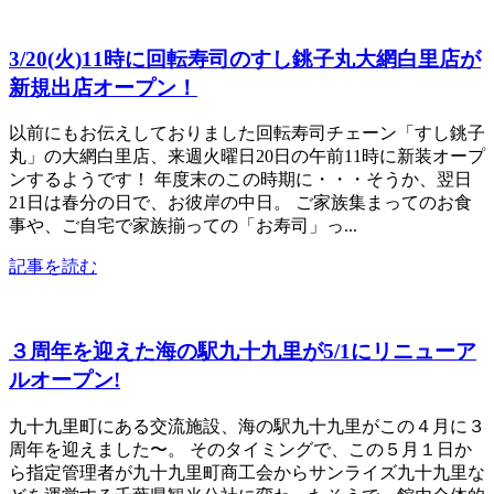
3/20(火)11時に回転寿司のすし銚子丸大網白里店が
新規出店オープン！
以前にもお伝えしておりました回転寿司チェーン「すし銚子
丸」の大網白里店、来週火曜日20日の午前11時に新装オープ
ンするようです！ 年度末のこの時期に・・・そうか、翌日
21日は春分の日で、お彼岸の中日。 ご家族集まってのお食
事や、ご自宅で家族揃っての「お寿司」っ...
記事を読む
３周年を迎えた海の駅九十九里が5/1にリニューア
ルオープン!
九十九里町にある交流施設、海の駅九十九里がこの４月に３
周年を迎えました〜。 そのタイミングで、この５月１日か
ら指定管理者が九十九里町商工会からサンライズ九十九里な