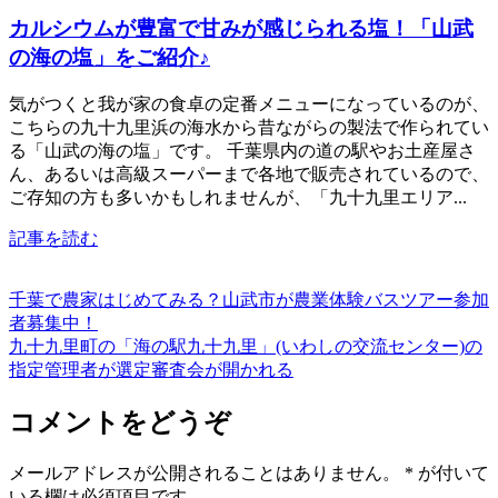
カルシウムが豊富で甘みが感じられる塩！「山武
の海の塩」をご紹介♪
気がつくと我が家の食卓の定番メニューになっているのが、
こちらの九十九里浜の海水から昔ながらの製法で作られてい
る「山武の海の塩」です。 千葉県内の道の駅やお土産屋さ
ん、あるいは高級スーパーまで各地で販売されているので、
ご存知の方も多いかもしれませんが、「九十九里エリア...
記事を読む
千葉で農家はじめてみる？山武市が農業体験バスツアー参加
者募集中！
九十九里町の「海の駅九十九里」(いわしの交流センター)の
指定管理者が選定審査会が開かれる
コメントをどうぞ
メールアドレスが公開されることはありません。
*
が付いて
いる欄は必須項目です